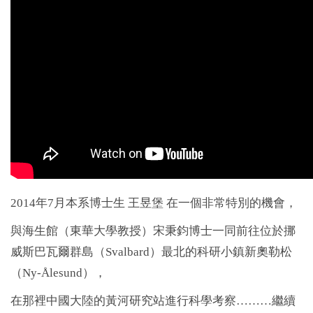
2014年7月本系博士生 王昱堡 在一個非常特別的機會，
與海生館（東華大學教授）宋秉鈞博士一同前往位於挪
威斯巴瓦爾群島（Svalbard）最北的科研小鎮新奧勒松
（Ny-Ålesund），
在那裡中國大陸的黃河研究站進行科學考察………
繼續