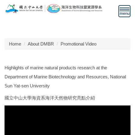
Jump
to
the
main
content
block
Home
About DMBR
Promotional Video
Highlights of marine natural products research at the
Department of Marine Biotechnology and Resources, National
Sun Yat-sen University
國立中山大學海資系海洋天然物研究亮點介紹