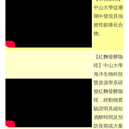
中山大學從珊
瑚中發現具強
效性鎮痛化合
物。
【紅麴發酵咖
啡】中山大學
海洋生物科技
暨資源學系研
發紅麴發酵咖
啡，經動物實
驗證明具縮短
酒醉時間及預
防長期或大量