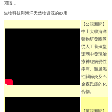
閱讀
…
生物科技與海洋天然物資源的妙用
【公視新聞】
中山大學海洋
藥物研發團隊
從人工養殖型
珊瑚中發現治
療神經病變性
疼痛、類風濕
性關節炎及巴
金森氏症的化
合物。
【華視新聞】