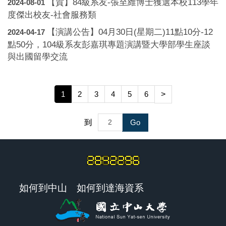
【賀】84級系友-張至維博士獲選本校113學年
2024-08-01
度傑出校友-社會服務類
【演講公告】04月30日(星期二)11點10分-12
2024-04-17
點50分，104級系友彭嘉琪專題演講暨大學部學生座談
與出國留學交流
1
2
3
4
5
6
>
到
Go
如何到中山
如何到達海資系