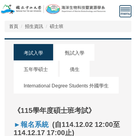
跳
到
主
要
首頁
招生資訊
碩士班
內
容
區
考試入學
甄試入學
五年學碩士
僑生
International Degree Students 外國學生
《115學年度碩士班考試》
►
報名系統
(自114.12.02 12:00至
114.12.17 17:00止)