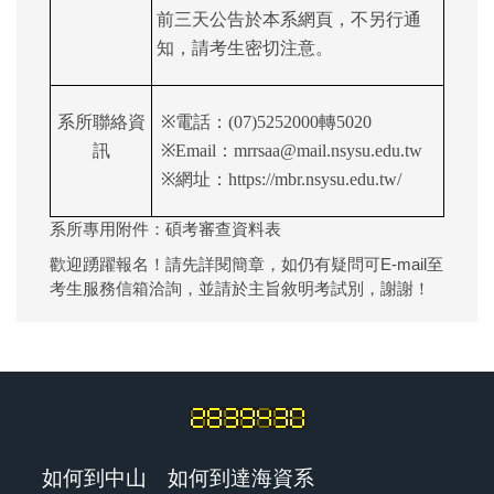
前三天公告於本系網頁，不另行通
知，請考生密切注意。
系所聯絡
資
※
電話：(07)5252000轉5020
訊
※
Email
：
mrrsaa@mail.nsysu.edu.tw
※
網址：
https://mbr.nsysu.edu.tw/
系所專用附件：
碩考審查資料表
歡迎踴躍報名！請先詳閱簡章，如仍有疑問可E-mail至
考生服務信箱洽詢，並請於主旨敘明考試別，謝謝！
如何到中山
如何到達海資系