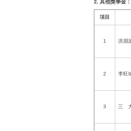
2. 其他獎學金
項目
1
洪淵
2
李旺
3
三 