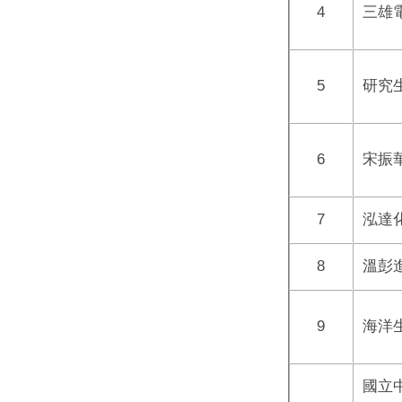
4
三雄
5
研究
6
宋振
7
泓達
8
溫彭
9
海洋
國立