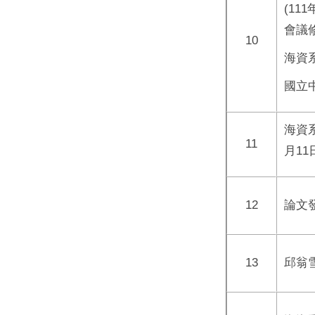
(11
會議
10
海資
國立
海資
11
月11
12
論文
13
邱翁