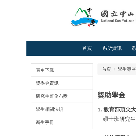
跳
到
主
要
內
容
區
首頁
系所資訊
首頁
學生專區
表單下載
獎學金資訊
獎助學金
研究生哥倫布獎
學生相關法規
1. 教育部頂
碩士班研究生經
新生手冊