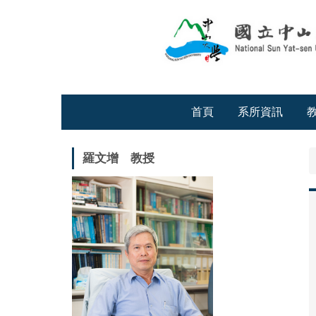
跳
到
主
要
內
容
區
首頁
系所資訊
羅文增 教授