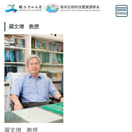
跳
到
主
要
羅文增 教授
內
容
區
羅文增 教授