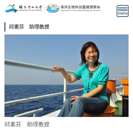
跳
到
主
要
邱素芬 助理教授
內
容
區
邱素芬 助理教授